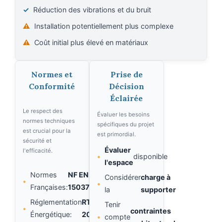
✓
Réduction des vibrations et du bruit
⚠️
Installation potentiellement plus complexe
⚠️
Coût initial plus élevé en matériaux
Normes et
Prise de
Conformité
Décision
Éclairée
Le respect des
Évaluer les besoins
normes techniques
spécifiques du projet
est crucial pour la
est primordial.
sécurité et
Évaluer
l'efficacité.
•
disponible
l'espace
Normes
NF EN
Considérer
charge à
•
•
Françaises:
15037
la
supporter
Réglementation
RT
Tenir
•
contraintes
Énergétique:
2012
•
compte