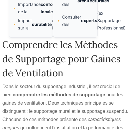
architecturales
Importance
conformité
des
•
de la
locale
(ex:
Consulter
Impact
et
•
experts
Supportage
•
durabilité
sécurité
des
sur la
la
Professionnel)
Comprendre les Méthodes
de Supportage pour Gaines
de Ventilation
Dans le secteur du supportage industriel, il est crucial de
bien
comprendre les méthodes de supportage
pour les
gaines de ventilation. Deux techniques principales se
distinguent : le supportage mural et le supportage suspendu.
Chacune de ces méthodes présente des
caractéristiques
uniques
qui influencent l'installation et la performance des