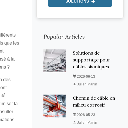
DÉCOUVREZ NOS
SOLUTIONS
ifférents
ls que les
Popular Articles
nt
nsé à la
Solutions de
ons ?
supportage pour
on des
câbles sismiques
sont
2026-06-13
ité
Julien Martin
imiser la
Chemin de câble en
nsulter
milieu corrosif
mations.