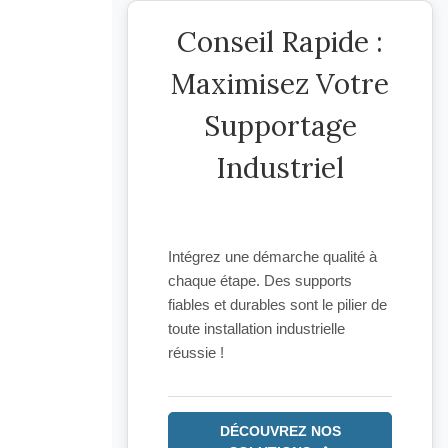
Conseil Rapide :
Maximisez Votre
Supportage
Industriel
Commencez par évaluer
précisément la charge et
l'environnement de vos
installations. Un bon diagnostic
est la clé pour choisir le système
de supportage le plus adapté et
durable !