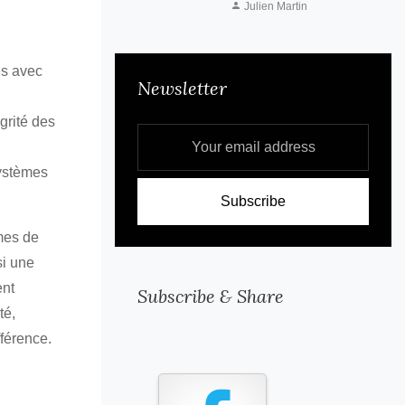
2026-05-23
Julien Martin
es avec
égrité des
Newsletter
systèmes
èmes de
si une
ent
té,
Subscribe & Share
ifférence.