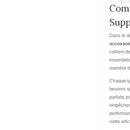
Comp
Supp
Dans le do
accessoi
colliers d
essentiel
manière do
Chaque ty
besoins sp
parfaits p
empêchent
performan
notre arti