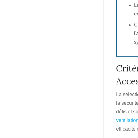
L
e
C
l
s
Critè
Acces
La sélect
la sécurit
défis et s
ventilation
efficacité