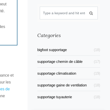
peut
té.
 des
Categories
bigfoot supportage
(18)
supportage chemin de câble
(17)
supportage climatisation
(19)
mance et
sur les
supportage gaine de ventilation
(18)
nes de
une
supportage tuyauterie
(18)