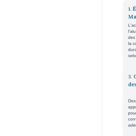
É
1.
Ma
L'ac
l'al
des 
la c
dura
selo
3.
de
Des
appr
pour
corr
adé