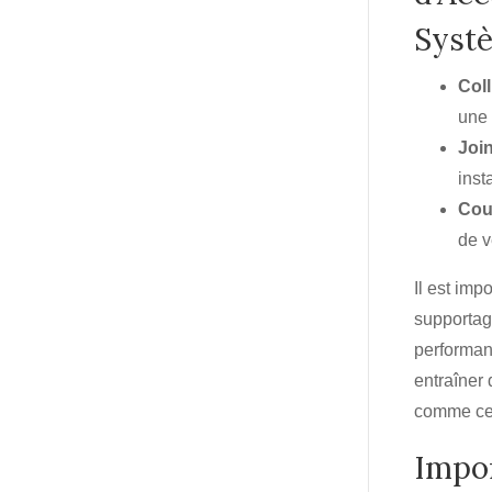
Syst
Coll
une 
Join
inst
Coud
de v
Il est im
supportage
performan
entraîner 
comme ceu
Impor