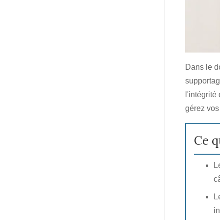
Dans le d
supportag
l'intégrit
gérez vos
Ce q
L
c
L
in